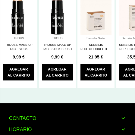
TROUS
TROUS
Sensilis Solar
Sensilis 
TROUSS MAKE-UP
TROUSS MAKE-UP
SENSILIS
SENSILIS
FACE STICK
FACE STICK BLUSH
PHOTOCORRECTION
PERFECTI
ILLUMINANT
D-PIGMENT MAKE
UP 04 BE
9,99 €
9,99 €
21,95 €
35,
UP SP COLOR
GOLDEN
AGREGAR
AGREGAR
AGREGAR
AGR
AL CARRITO
AL CARRITO
AL CARRITO
AL CA
CONTACTO
HORARIO