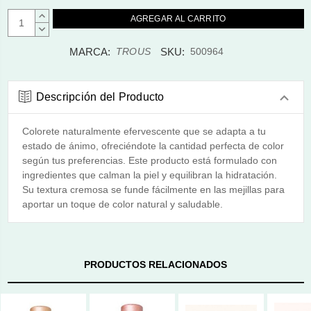
AUMENTAR
CANTIDAD:
DISMINUIR
CANTIDAD:
MARCA:
SKU:
TROUS
500964
Descripción del Producto
Colorete naturalmente efervescente que se adapta a tu
estado de ánimo, ofreciéndote la cantidad perfecta de color
según tus preferencias. Este producto está formulado con
ingredientes que calman la piel y equilibran la hidratación.
Su textura cremosa se funde fácilmente en las mejillas para
aportar un toque de color natural y saludable.
PRODUCTOS RELACIONADOS