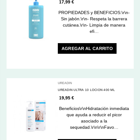
17,99 €
PROPIEDADES y BENEFICIOS:\r\n-
Sin jabón.\r\n- Respeta la barrera
cutánea.\r\n- Limpia de manera
efi…
AGREGAR AL CARRITO
UREADIN
UREADIN ULTRA 10 LOCION 400 ML
19,95 €
Beneficios\r\nHidratación inmediata
que ayuda a reducir el picor
asociado a la
sequedad.\r\n\r\nFavo…