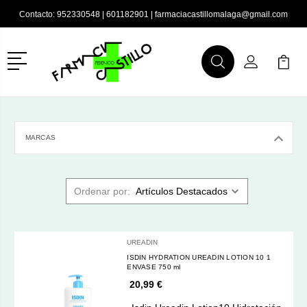
Contacto:
952330548
|
601182901
|
farmaciacastillomalaga@gmail.com
Menú
Buscar
Mi Cuenta
Mi Ca
Buscar
MARCAS
Ordenar por:
UREADIN
ISDIN HYDRATION UREADIN LOTION 10 1
ENVASE 750 ml
20,99 €