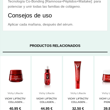
Tecnología Co-Bonding [Ramnosa+Péptidos+Maitake]: para
potenciar y unir todas las familias de colágeno.
Consejos de uso
Aplicar cada mañana, después del sérum.
PRODUCTOS RELACIONADOS
Vichy Liftactiv
Vichy Liftactiv
Vichy Liftactiv
Vichy L
VICHY LIFTACTIV
VICHY LIFTACTIV
VICHY LIFTACTIV
VICHY L
COLLAGEN
COLLAGEN
COLLAGEN
PIG
SPECIALIST 16
SPECIALIST SERUM
SPECIALIST 16
SPECIA
40,95 €
44,95 €
32,50 €
39,
NOCHE 50 ML
30ML
CONT.OJOS 15ML
CREMA