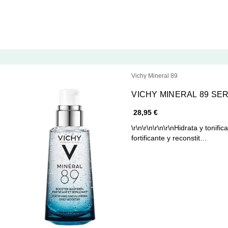
Vichy Mineral 89
VICHY MINERAL 89 SE
28,95 €
\r\n\r\n\r\n\r\nHidrata y toni
fortificante y reconstit…