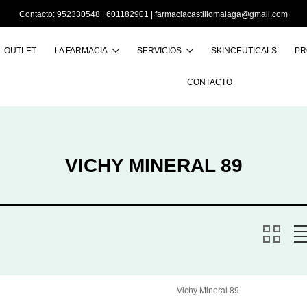
Contacto:
952330548
|
601182901
|
farmaciacastillomalaga@gmail.com
OUTLET
LA FARMACIA
SERVICIOS
SKINCEUTICALS
PR
Buscar
CONTACTO
VICHY MINERAL 89
Vichy Mineral 89