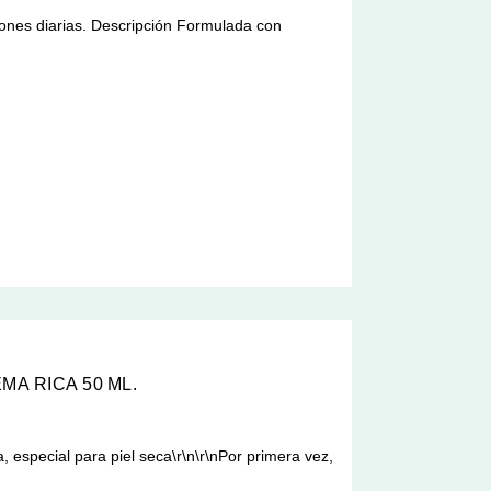
arias. Descripción Formulada con
MA RICA 50 ML.
especial para piel seca\r\n\r\nPor primera vez,