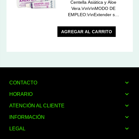
Centella Asiática y Aloe
Vera.\r\n\r\nMODO DE
EMPLEO:\r\nExtender s…
AGREGAR AL CARRITO
CONTACTO
HORARIO
ATENCIÓN AL CLIENTE
INFORMACIÓN
LEGAL