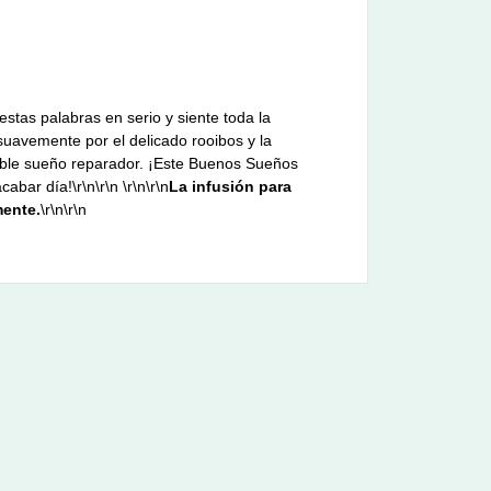
estas palabras en serio y siente toda la
 suavemente por el delicado rooibos y la
table sueño reparador. ¡Este Buenos Sueños
bar día!\r\n\r\n \r\n\r\n
La infusión para
mente.
\r\n\r\n