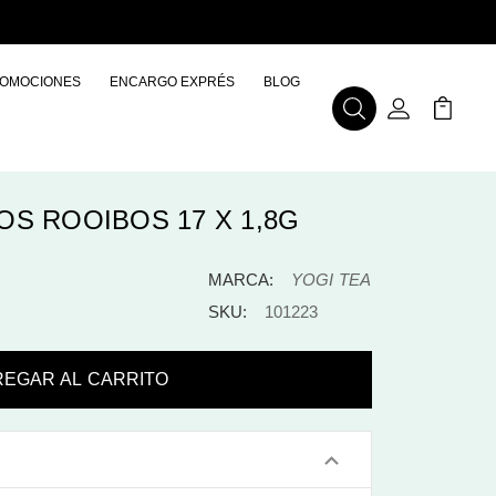
OMOCIONES
ENCARGO EXPRÉS
BLOG
Buscar
Mi Cuenta
Mi Carr
S ROOIBOS 17 X 1,8G
MARCA:
YOGI TEA
SKU:
101223