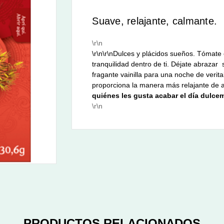
Suave, relajante, calmante.
\r\n
\r\n\r\nDulces y plácidos sueños. Tómate 
tranquilidad dentro de ti. Déjate abrazar
fragante vainilla para una noche de veri
proporciona la manera más relajante de aca
quiénes les gusta acabar el día dulce
\r\n
PRODUCTOS RELACIONADOS