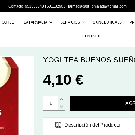
Contacto:
952330548
|
601182901
|
farmaciacastillomalaga@gmail.com
OUTLET
LA FARMACIA
SERVICIOS
SKINCEUTICALS
PR
Buscar
CONTACTO
YOGI TEA BUENOS SUEÑO
4,10 €
AUMENTAR
CANTIDAD:
DISMINUIR
CANTIDAD:
Descripción del Producto