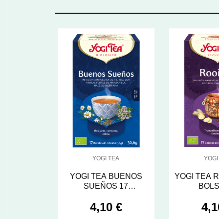
YOGI TEA
YOGI
YOGI TEA BUENOS
YOGI TEA 
SUEÑOS 17
BOLS
INFUSIONES
4,10 €
4,1