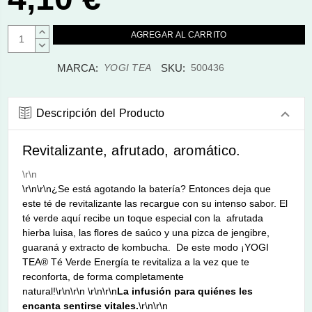
AUMENTAR
CANTIDAD:
DISMINUIR
CANTIDAD:
MARCA:
SKU:
YOGI TEA
500436
Descripción del Producto
Revitalizante, afrutado, aromático.
\r\n
\r\n\r\n¿Se está agotando la batería? Entonces deja que
este té de revitalizante las recargue con su intenso sabor. El
té verde aquí recibe un toque especial con la afrutada
hierba luisa, las flores de saúco y una pizca de jengibre,
guaraná y extracto de kombucha. De este modo ¡YOGI
TEA® Té Verde Energía te revitaliza a la vez que te
reconforta, de forma completamente
natural!\r\n\r\n \r\n\r\n
La infusión para quiénes les
encanta sentirse vitales.
\r\n\r\n